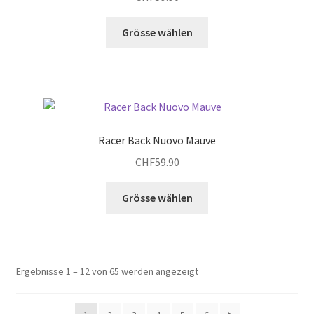
auf
Dieses
Grösse wählen
der
Produkt
Produktseite
weist
gewählt
mehrere
werden
Varianten
auf.
Die
Racer Back Nuovo Mauve
Optionen
CHF
59.90
können
auf
Dieses
Grösse wählen
der
Produkt
Produktseite
weist
gewählt
mehrere
werden
Varianten
Ergebnisse 1 – 12 von 65 werden angezeigt
auf.
Die
Optionen