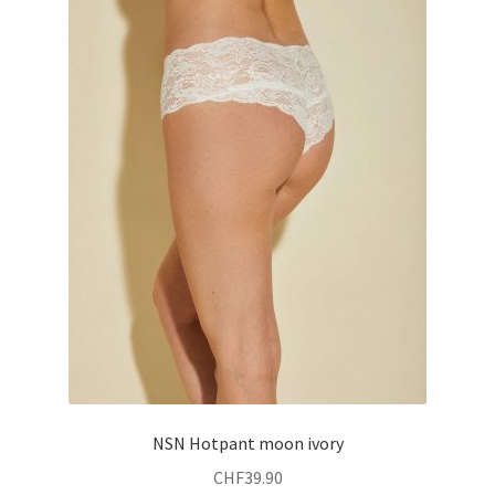
Die
Optionen
können
auf
der
Produktseite
gewählt
werden
NSN Hotpant moon ivory
CHF
39.90