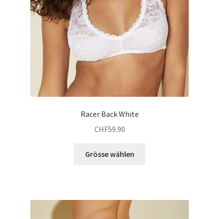
werden
Racer Back White
CHF
59.90
Dieses
Grösse wählen
Produkt
weist
mehrere
Varianten
auf.