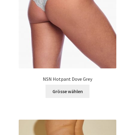
gewählt
werden
NSN Hotpant Dove Grey
Dieses
Grösse wählen
Produkt
weist
mehrere
Varianten
auf.
Die