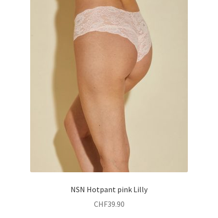
Optionen
können
auf
der
Produktseite
gewählt
werden
NSN Hotpant pink Lilly
CHF
39.90