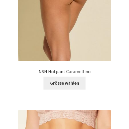
NSN Hotpant Caramellino
Dieses
Grösse wählen
Produkt
weist
mehrere
Varianten
auf.
Die