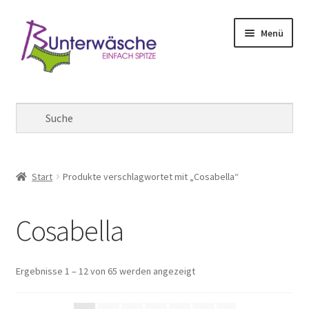
Zur
Zum
Menü
Navigation
Inhalt
springen
springen
Mein Konto
Warenkorb
Kasse
Start
Produkte verschlagwortet mit „Cosabella“
Cosabella
Ergebnisse 1 – 12 von 65 werden angezeigt