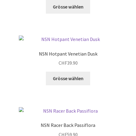
Dieses
Grösse wählen
Produkt
weist
mehrere
Varianten
auf.
Die
NSN Hotpant Venetian Dusk
Optionen
CHF
39.90
können
auf
Dieses
Grösse wählen
der
Produkt
Produktseite
weist
gewählt
mehrere
werden
Varianten
auf.
Die
NSN Racer Back Passiflora
Optionen
CHF
59.90
können