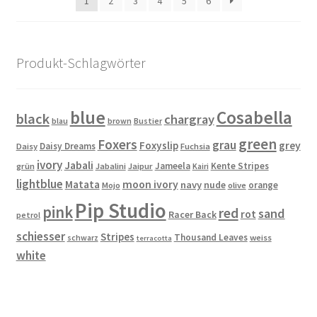
1
2
3
4
5
6
können
auf
der
Produkt-Schlagwörter
Produktseite
gewählt
werden
blue
Cosabella
black
chargray
blau
brown
Bustier
green
Foxers
grau
Foxyslip
grey
Daisy Dreams
Daisy
Fuchsia
ivory
Jabali
Jameela
Kente Stripes
grün
Jabalini
Jaipur
Kairi
lightblue
Matata
moon ivory
navy
nude
orange
Mojo
olive
Pip Studio
pink
red
sand
rot
Racer Back
petrol
schiesser
Stripes
Thousand Leaves
schwarz
weiss
terracotta
white