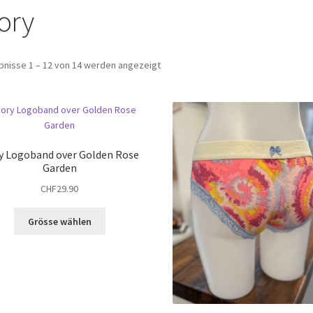
vory
bnisse 1 – 12 von 14 werden angezeigt
ry Logoband over Golden Rose
Garden
CHF
29.90
Dieses
Grösse wählen
Produkt
weist
mehrere
Varianten
auf.
Die