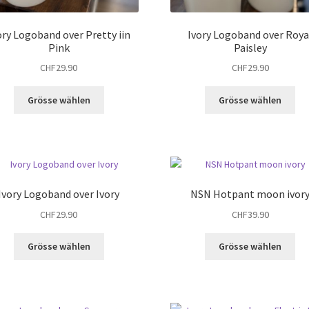
ory Logoband over Pretty iin
Ivory Logoband over Roya
Pink
Paisley
CHF
29.90
CHF
29.90
Dieses
Die
Grösse wählen
Grösse wählen
Produkt
Pro
weist
wei
mehrere
me
Varianten
Var
auf.
auf
Die
Die
Ivory Logoband over Ivory
NSN Hotpant moon ivor
Optionen
Op
CHF
29.90
CHF
39.90
können
kö
auf
auf
Dieses
Die
der
de
Grösse wählen
Grösse wählen
Produkt
Pro
Produktseite
Pro
weist
wei
gewählt
gew
mehrere
me
werden
we
Varianten
Var