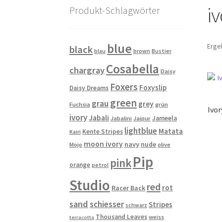
i
Produkt-Schlagwörter
blue
Erge
black
blau
brown
Bustier
Cosabella
chargray
Daisy
Foxers
Foxyslip
Daisy Dreams
green
grau
grey
Fuchsia
grün
Ivo
ivory
Jabali
Jameela
Jabalini
Jaipur
lightblue
Matata
Kente Stripes
Kairi
moon ivory
navy
nude
Mojo
olive
Pip
pink
orange
petrol
Studio
red
rot
Racer Back
sand
schiesser
Stripes
schwarz
Thousand Leaves
weiss
terracotta