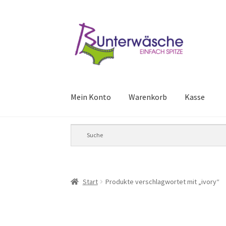
Zur
Zum
Navigation
Inhalt
springen
springen
Mein Konto
Warenkorb
Kasse
Start
Produkte verschlagwortet mit „ivory“