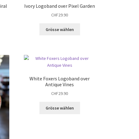
iral
Ivory Logoband over Pixel Garden
CHF
29.90
ses
Dieses
Grösse wählen
dukt
Produkt
st
weist
hrere
mehrere
ianten
Varianten
.
auf.
Die
tionen
Optionen
White Foxers Logoband over
nnen
können
Antique Vines
auf
CHF
29.90
r
der
duktseite
Produktseite
Dieses
Grösse wählen
ählt
gewählt
Produkt
rden
werden
weist
mehrere
Varianten