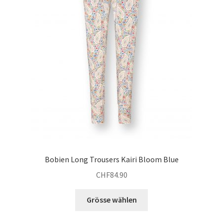
der
Produktseite
gewählt
werden
Bobien Long Trousers Kairi Bloom Blue
CHF
84.90
Dieses
Grösse wählen
Produkt
weist