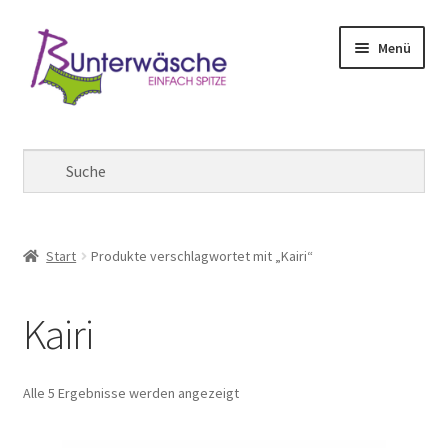
Zur
Zum
Menü
Navigation
Inhalt
springen
springen
Mein Konto
Warenkorb
Kasse
Start
Produkte verschlagwortet mit „Kairi“
Kairi
Alle 5 Ergebnisse werden angezeigt