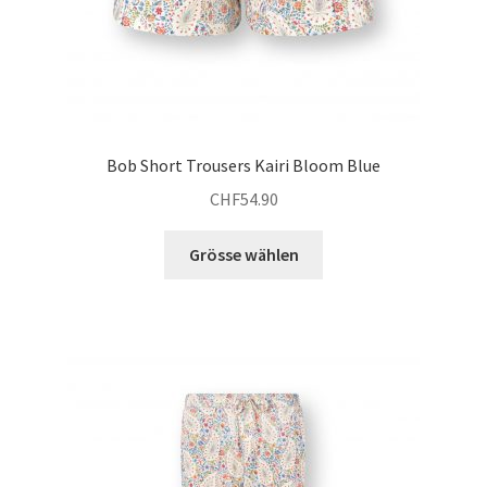
Bob Short Trousers Kairi Bloom Blue
CHF
54.90
Dieses
Grösse wählen
Produkt
weist
mehrere
Varianten
auf.
Die
Optionen
können
auf