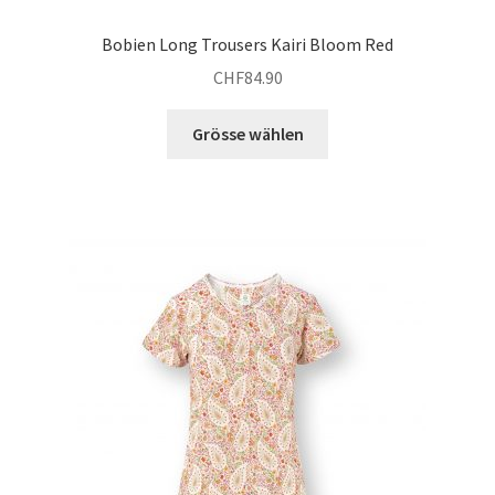
Bobien Long Trousers Kairi Bloom Red
CHF
84.90
Dieses
Grösse wählen
Produkt
weist
mehrere
Varianten
auf.
Die
Optionen
können
auf
der
Produktseite
gewählt
werden