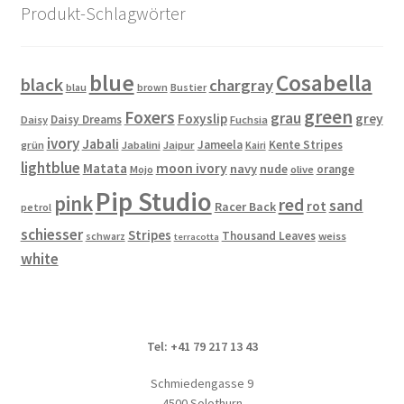
Optionen
Produkt-Schlagwörter
können
auf
der
blue
Cosabella
black
chargray
blau
brown
Bustier
Produktseite
green
Foxers
grau
gewählt
Foxyslip
grey
Daisy Dreams
Daisy
Fuchsia
werden
ivory
Jabali
Jameela
Kente Stripes
grün
Jabalini
Jaipur
Kairi
lightblue
Matata
moon ivory
navy
nude
orange
Mojo
olive
Pip Studio
pink
red
sand
rot
Racer Back
petrol
schiesser
Stripes
Thousand Leaves
schwarz
weiss
terracotta
white
Tel: +41 79 217 13 43
Schmiedengasse 9
4500 Solothurn