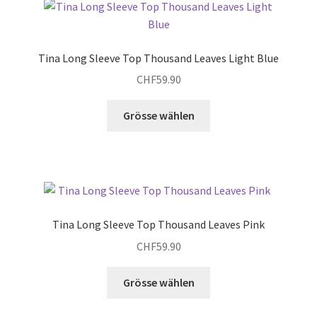
auf.
Die
Optionen
Tina Long Sleeve Top Thousand Leaves Light Blue
können
CHF
59.90
auf
der
Dieses
Grösse wählen
Produktseite
Produkt
gewählt
weist
werden
mehrere
Varianten
auf.
Die
Tina Long Sleeve Top Thousand Leaves Pink
Optionen
CHF
59.90
können
auf
Dieses
Grösse wählen
der
Produkt
Produktseite
weist