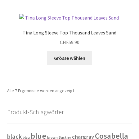
gewählt
mehrere
werden
Varianten
auf.
Die
Tina Long Sleeve Top Thousand Leaves Sand
Optionen
CHF
59.90
können
auf
Dieses
Grösse wählen
der
Produkt
Produktseite
weist
gewählt
mehrere
werden
Varianten
Alle 7 Ergebnisse werden angezeigt
auf.
Die
Optionen
Produkt-Schlagwörter
können
auf
der
blue
Cosabella
black
chargray
blau
brown
Bustier