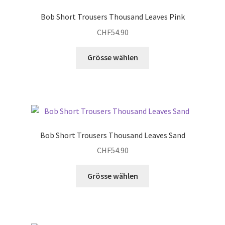
Die
Bob Short Trousers Thousand Leaves Pink
Optionen
CHF
54.90
können
auf
Dieses
Grösse wählen
der
Produkt
Produktseite
weist
gewählt
mehrere
werden
Varianten
auf.
Die
Bob Short Trousers Thousand Leaves Sand
Optionen
CHF
54.90
können
auf
Dieses
Grösse wählen
der
Produkt
Produktseite
weist
gewählt
mehrere
werden
Varianten