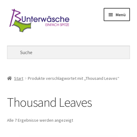
Zur
Zum
Menü
Navigation
Inhalt
springen
springen
Mein Konto
Warenkorb
Kasse
Start
Produkte verschlagwortet mit „Thousand Leaves“
Thousand Leaves
Alle 7 Ergebnisse werden angezeigt