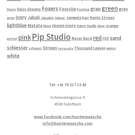
Produktseite
green
Foxers
grau
gewählt
Foxyslip
grey
Daisy Dreams
Daisy
Fuchsia
werden
ivory
Jabali
Jameela
Kente Stripes
grün
Jabalini
Jaipur
Kairi
lightblue
Matata
moon ivory
navy
nude
orange
Mojo
olive
Pip Studio
pink
red
sand
rot
Racer Back
petrol
schiesser
Stripes
Thousand Leaves
schwarz
weiss
terracotta
white
Tel: +41 79 217 13 43
Schmiedengasse 9
4500 Solothurn
www.facebook.com/bunterwaesche
info@bunterwaesche.com