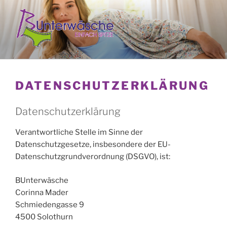
Zum
Inhalt
springen
BUNTERWÄSCHE
Einfach Spitze
DATENSCHUTZERKLÄRUNG
Datenschutzerklärung
Verantwortliche Stelle im Sinne der
Datenschutzgesetze, insbesondere der EU-
Datenschutzgrundverordnung (DSGVO), ist:
BUnterwäsche
Corinna Mader
Schmiedengasse 9
4500 Solothurn