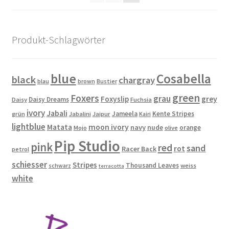
können
auf
der
Produkt-Schlagwörter
Produktseite
gewählt
werden
blue
Cosabella
black
chargray
blau
brown
Bustier
green
Foxers
grau
Foxyslip
grey
Daisy Dreams
Daisy
Fuchsia
ivory
Jabali
Jameela
Kente Stripes
grün
Jabalini
Jaipur
Kairi
lightblue
Matata
moon ivory
navy
nude
orange
Mojo
olive
Pip Studio
pink
red
sand
rot
Racer Back
petrol
schiesser
Stripes
Thousand Leaves
schwarz
weiss
terracotta
white