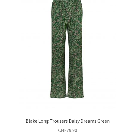
Die
Optionen
können
auf
der
Produktseite
gewählt
werden
Blake Long Trousers Daisy Dreams Green
CHF
79.90