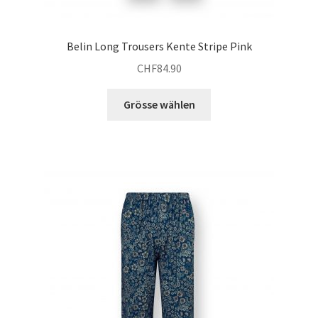
Belin Long Trousers Kente Stripe Pink
CHF
84.90
Dieses
Grösse wählen
Produkt
weist
mehrere
Varianten
auf.
Die
Optionen
können
auf
der
Produktseite
gewählt