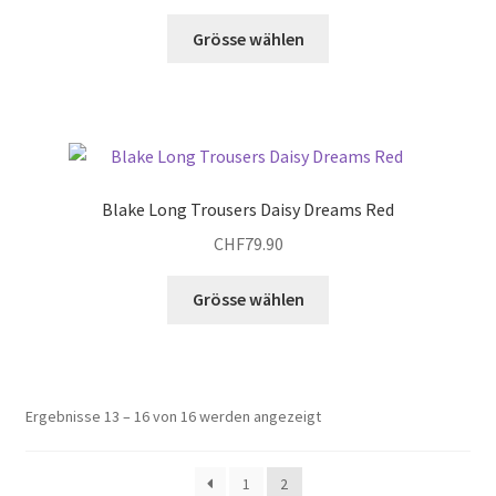
Dieses
Grösse wählen
Produkt
weist
mehrere
Varianten
auf.
Die
Blake Long Trousers Daisy Dreams Red
Optionen
CHF
79.90
können
auf
Dieses
Grösse wählen
der
Produkt
Produktseite
weist
gewählt
mehrere
werden
Varianten
Ergebnisse 13 – 16 von 16 werden angezeigt
auf.
Die
Optionen
1
2