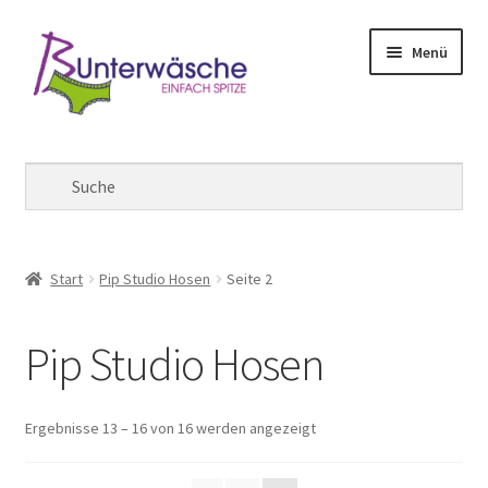
Zur
Zum
Menü
Navigation
Inhalt
springen
springen
Mein Konto
Warenkorb
Kasse
Start
Pip Studio Hosen
Seite 2
Pip Studio Hosen
Ergebnisse 13 – 16 von 16 werden angezeigt