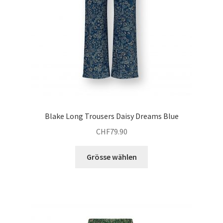
werden
Blake Long Trousers Daisy Dreams Blue
CHF
79.90
Dieses
Grösse wählen
Produkt
weist
mehrere
Varianten
auf.