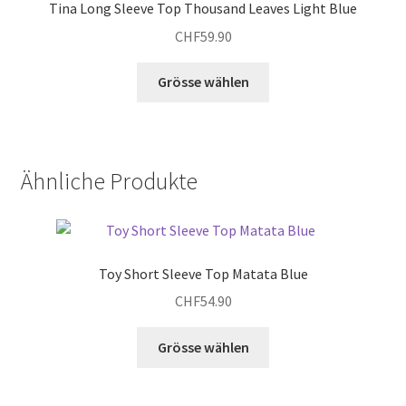
Tina Long Sleeve Top Thousand Leaves Light Blue
CHF
59.90
Dieses
Grösse wählen
Produkt
weist
mehrere
Varianten
Ähnliche Produkte
auf.
Die
Optionen
können
Toy Short Sleeve Top Matata Blue
auf
der
CHF
54.90
Produktseite
Dieses
gewählt
Grösse wählen
Produkt
werden
weist
mehrere