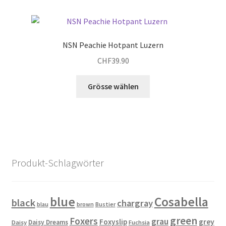
Varianten
auf.
Die
NSN Peachie Hotpant Luzern
Optionen
CHF
39.90
können
auf
Dieses
Grösse wählen
der
Produkt
Produktseite
weist
gewählt
mehrere
werden
Varianten
auf.
Die
Produkt-Schlagwörter
Optionen
können
auf
blue
Cosabella
black
chargray
blau
brown
Bustier
der
green
Produktseite
Foxers
grau
Foxyslip
grey
Daisy Dreams
Daisy
Fuchsia