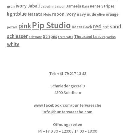
gewählt
ivory
Jabali
Jameela
Kente Stripes
grün
Jabalini
Jaipur
Kairi
werden
lightblue
Matata
moon ivory
navy
nude
orange
Mojo
olive
Pip Studio
pink
red
sand
rot
Racer Back
petrol
schiesser
Stripes
Thousand Leaves
schwarz
weiss
terracotta
white
Tel: +41 79 217 13 43
Schmiedengasse 9
4500 Solothurn
www.facebook.com/bunterwaesche
info@bunterwaesche.com
Öffnungszeiten
Mi – Fr 9:30 – 12:00 / 14:00 – 18:00