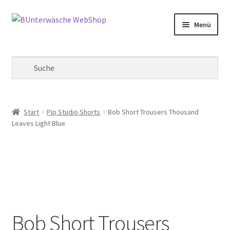
Zur
Zum
Menü
Navigation
Inhalt
springen
springen
Mein Konto
Warenkorb
Kasse
Start
Pip Studio Shorts
Bob Short Trousers Thousand
Leaves Light Blue
Bob Short Trousers