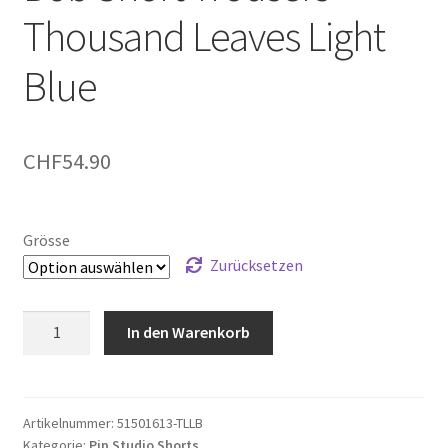
Thousand Leaves Light
Blue
CHF
54.90
Grösse
Zurücksetzen
Bob
In den Warenkorb
Short
Trousers
Thousand
Leaves
Artikelnummer:
51501613-TLLB
Kategorie:
Pip Studio Shorts
Light