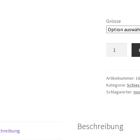
Grösse
Maxi
Slip
nude
Menge
Artikelnummer:
16
Kategorie:
Schies
Schlagwörter:
nu
Beschreibung
chreibung