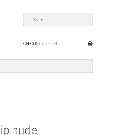
CHF
0.00
0 Artikel
lip nude