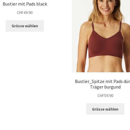
auf
Bustier mit Pads black
de
CHF
49.90
Pro
gew
Dieses
Grösse wählen
we
Produkt
weist
mehrere
Varianten
auf.
Die
Optionen
können
auf
Bustier_Spitze mit Pads dü
Träger burgund
der
Produktseite
CHF
59.90
gewählt
werden
Die
Grösse wählen
Pro
wei
me