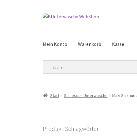
Zur
Zum
Navigation
Inhalt
springen
springen
Mein Konto
Warenkorb
Kasse
Start
Schiesser-Unterwäsche
Maxi Slip nud
Produkt-Schlagwörter