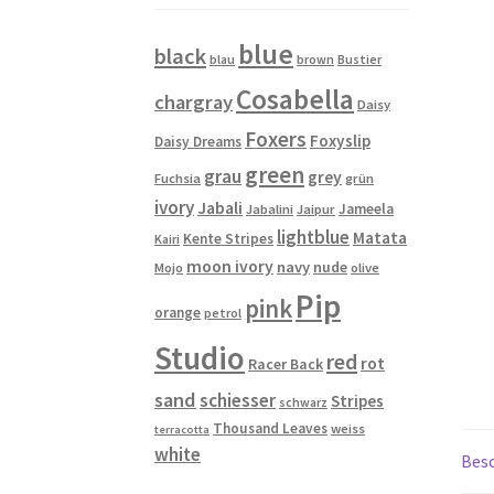
blue
black
blau
brown
Bustier
Cosabella
chargray
Daisy
Foxers
Foxyslip
Daisy Dreams
green
grau
grey
Fuchsia
grün
ivory
Jabali
Jameela
Jabalini
Jaipur
lightblue
Matata
Kente Stripes
Kairi
moon ivory
navy
nude
Mojo
olive
Pip
pink
orange
petrol
Studio
red
rot
Racer Back
sand
schiesser
Stripes
schwarz
Thousand Leaves
weiss
terracotta
white
Bes