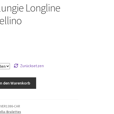
ungie Longline
llino
Zurücksetzen
In den Warenkorb
VER1386-CAR
lla-Bralettes