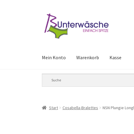
Zur
Zum
Navigation
Inhalt
springen
springen
Mein Konto
Warenkorb
Kasse
Start
Cosabella-Bralettes
NSN Plungie Longl