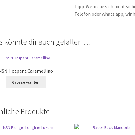
Tipp: Wenn sie sich nicht sic
Telefon oder whats app, wir h
s könnte dir auch gefallen …
NSN Hotpant Caramellino
Dieses
Grösse wählen
Produkt
weist
mehrere
Varianten
nliche Produkte
auf.
Die
Optionen
können