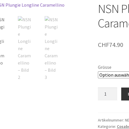
NSN Pl
Carame
CHF
74.90
Grösse
NSN
Plungie
Longline
Caramellino
Menge
Artikelnummer:
NE
Kategorie:
Cosabe