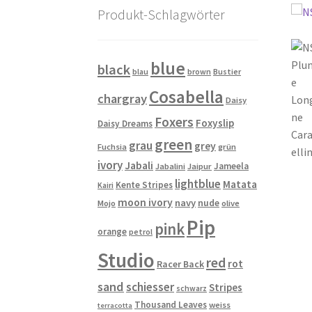
Produkt-Schlagwörter
blue
black
blau
brown
Bustier
Cosabella
chargray
Daisy
Foxers
Foxyslip
Daisy Dreams
green
grau
grey
Fuchsia
grün
ivory
Jabali
Jameela
Jabalini
Jaipur
lightblue
Matata
Kente Stripes
Kairi
moon ivory
navy
nude
Mojo
olive
Pip
pink
orange
petrol
Studio
red
rot
Racer Back
sand
schiesser
Stripes
schwarz
Thousand Leaves
weiss
terracotta