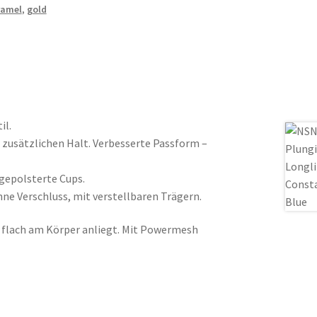
ramel
,
gold
il.
zusätzlichen Halt. Verbesserte Passform –
ngepolsterte Cups.
e Verschluss, mit verstellbaren Trägern.
ie flach am Körper anliegt. Mit Powermesh