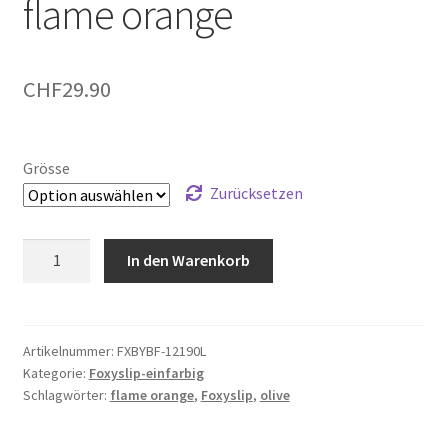
flame orange
CHF
29.90
Grösse
Zurücksetzen
Olive
In den Warenkorb
Logoband
over
flame
orange
Artikelnummer:
FXBYBF-12190L
Kategorie:
Foxyslip-einfarbig
Menge
Schlagwörter:
flame orange
,
Foxyslip
,
olive