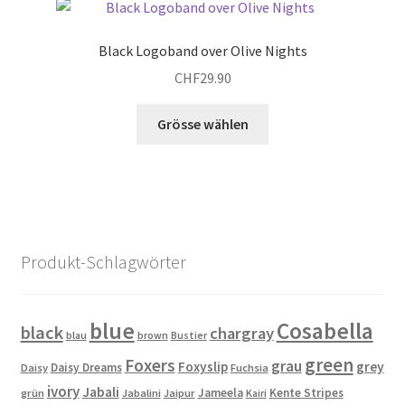
auf.
Die
Black Logoband over Olive Nights
Optionen
CHF
29.90
können
auf
Dieses
Grösse wählen
der
Produkt
Produktseite
weist
gewählt
mehrere
werden
Varianten
auf.
Die
Produkt-Schlagwörter
Optionen
können
auf
blue
Cosabella
black
chargray
blau
brown
Bustier
der
green
Produktseite
Foxers
grau
Foxyslip
grey
Daisy Dreams
Daisy
Fuchsia
gewählt
ivory
Jabali
Jameela
Kente Stripes
grün
Jabalini
Jaipur
Kairi