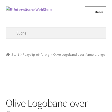
Zur
Zum
Menü
Navigation
Inhalt
springen
springen
Mein Konto
Warenkorb
Kasse
Start
Foxyslip-einfarbig
Olive Logoband over flame orange
Olive Logoband over