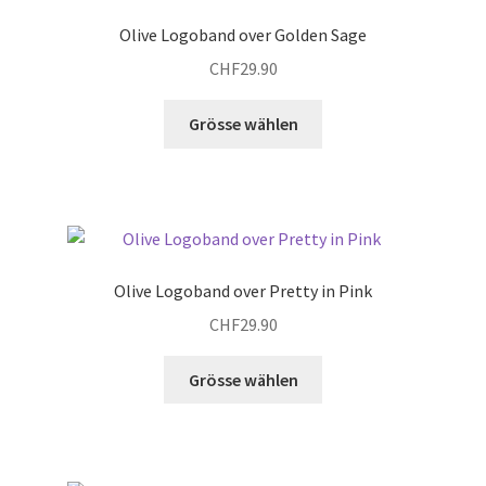
Olive Logoband over Golden Sage
CHF
29.90
Dieses
Grösse wählen
Produkt
weist
mehrere
Varianten
auf.
Die
Olive Logoband over Pretty in Pink
Optionen
CHF
29.90
können
auf
Dieses
Grösse wählen
der
Produkt
Produktseite
weist
gewählt
mehrere
werden
Varianten