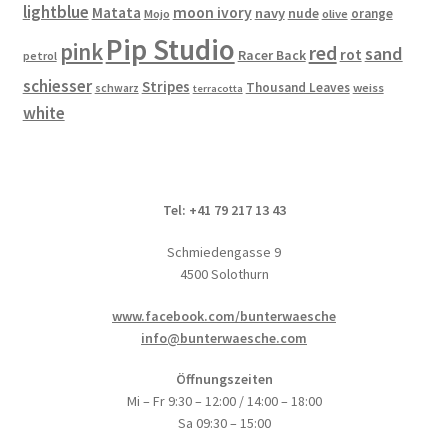
werden
lightblue
Matata
moon ivory
navy
nude
orange
Mojo
olive
Pip Studio
pink
red
sand
rot
Racer Back
petrol
schiesser
Stripes
Thousand Leaves
schwarz
weiss
terracotta
white
Tel: +41 79 217 13 43
Schmiedengasse 9
4500 Solothurn
www.facebook.com/bunterwaesche
info@bunterwaesche.com
Öffnungszeiten
Mi – Fr 9:30 – 12:00 / 14:00 – 18:00
Sa 09:30 – 15:00