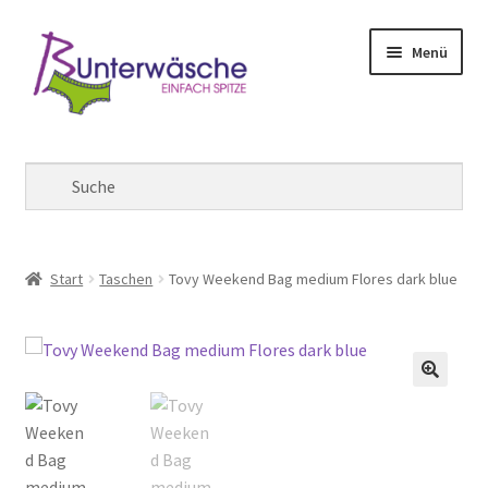
Zur
Zum
Menü
Navigation
Inhalt
springen
springen
Mein Konto
Warenkorb
Kasse
Start
Taschen
Tovy Weekend Bag medium Flores dark blue
🔍