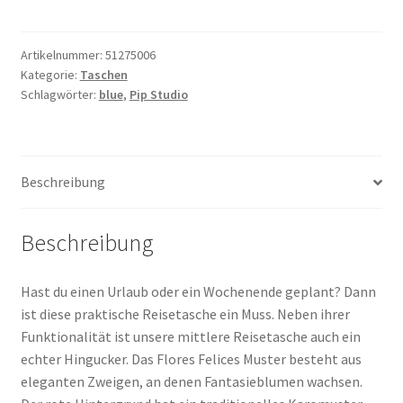
Bag
medium
Flores
Artikelnummer:
51275006
Kategorie:
Taschen
dark
Schlagwörter:
blue
,
Pip Studio
blue
Menge
Beschreibung
Beschreibung
Hast du einen Urlaub oder ein Wochenende geplant? Dann
ist diese praktische Reisetasche ein Muss. Neben ihrer
Funktionalität ist unsere mittlere Reisetasche auch ein
echter Hingucker. Das Flores Felices Muster besteht aus
eleganten Zweigen, an denen Fantasieblumen wachsen.