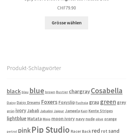
Optionen
CHF
79.90
können
auf
Dieses
Grösse wählen
der
Produkt
Produktseite
weist
gewählt
mehrere
werden
Varianten
auf.
Die
Produkt-Schlagwörter
Optionen
können
auf
blue
Cosabella
black
chargray
blau
brown
Bustier
der
green
Produktseite
Foxers
grau
Foxyslip
grey
Daisy Dreams
Daisy
Fuchsia
gewählt
ivory
Jabali
Jameela
Kente Stripes
grün
Jabalini
Jaipur
Kairi
werden
lightblue
Matata
moon ivory
navy
nude
orange
Mojo
olive
Pip Studio
pink
red
sand
rot
Racer Back
petrol