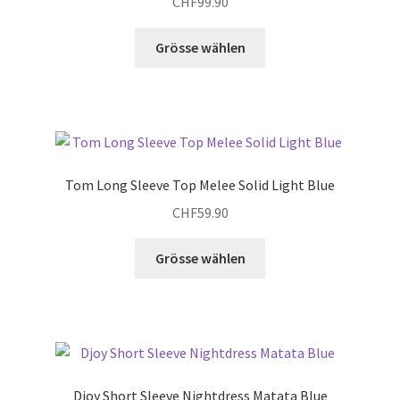
CHF
99.90
Dieses
Grösse wählen
Produkt
weist
mehrere
Varianten
auf.
Die
Tom Long Sleeve Top Melee Solid Light Blue
Optionen
CHF
59.90
können
auf
Dieses
Grösse wählen
der
Produkt
Produktseite
weist
gewählt
mehrere
werden
Varianten
auf.
Die
Djoy Short Sleeve Nightdress Matata Blue