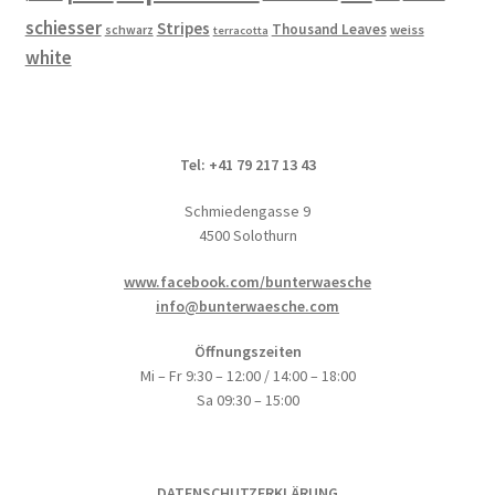
schiesser
Stripes
Thousand Leaves
schwarz
weiss
terracotta
white
Tel: +41 79 217 13 43
Schmiedengasse 9
4500 Solothurn
www.facebook.com/bunterwaesche
info@bunterwaesche.com
Öffnungszeiten
Mi – Fr 9:30 – 12:00 / 14:00 – 18:00
Sa 09:30 – 15:00
DATENSCHUTZERKLÄRUNG