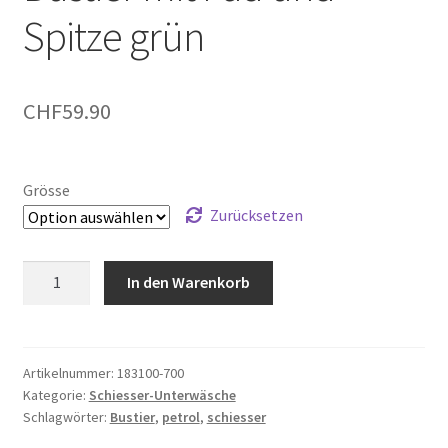
Spitze grün
CHF
59.90
Grösse
Zurücksetzen
Bustier
In den Warenkorb
mit
Pad
und
Spitze
Artikelnummer:
183100-700
Kategorie:
Schiesser-Unterwäsche
grün
Schlagwörter:
Bustier
,
petrol
,
schiesser
Menge