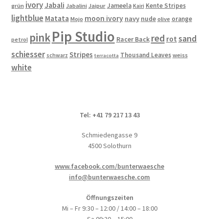
gewählt
ivory
Jabali
Jameela
Kente Stripes
grün
Jabalini
Jaipur
Kairi
werden
lightblue
Matata
moon ivory
navy
nude
orange
Mojo
olive
Pip Studio
pink
red
sand
rot
Racer Back
petrol
schiesser
Stripes
Thousand Leaves
schwarz
weiss
terracotta
white
Tel: +41 79 217 13 43
Schmiedengasse 9
4500 Solothurn
www.facebook.com/bunterwaesche
info@bunterwaesche.com
Öffnungszeiten
Mi – Fr 9:30 – 12:00 / 14:00 – 18:00
Sa 09:30 – 15:00