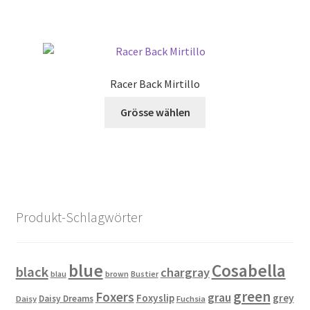
weist
der
mehrere
Produktseite
Varianten
gewählt
auf.
werden
Die
Racer Back Mirtillo
Optionen
Dieses
können
Grösse wählen
Produkt
auf
weist
der
mehrere
Produktseite
Varianten
gewählt
auf.
werden
Die
Produkt-Schlagwörter
Optionen
können
auf
blue
Cosabella
black
chargray
blau
brown
Bustier
der
green
Produktseite
Foxers
grau
Foxyslip
grey
Daisy Dreams
Daisy
Fuchsia