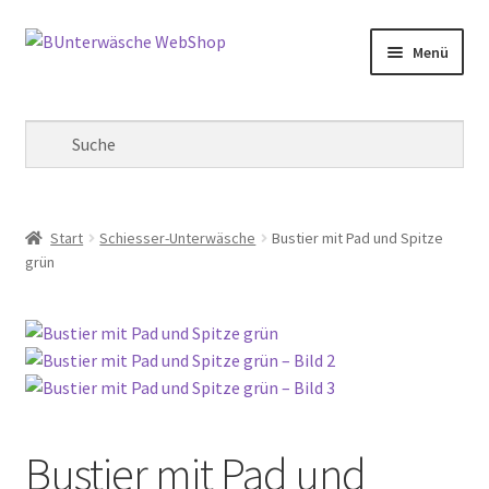
Zur
Zum
Menü
Navigation
Inhalt
springen
springen
Mein Konto
Warenkorb
Kasse
Start
Schiesser-Unterwäsche
Bustier mit Pad und Spitze
grün
Bustier mit Pad und