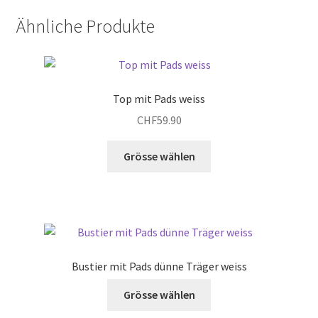
Ähnliche Produkte
Top mit Pads weiss
CHF
59.90
Dieses
Grösse wählen
Produkt
weist
mehrere
Varianten
auf.
Die
Bustier mit Pads dünne Träger weiss
Optionen
Dieses
können
Grösse wählen
Produkt
auf