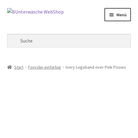
Zur
Zum
Menü
Navigation
Inhalt
springen
springen
Mein Konto
Warenkorb
Kasse
Start
Foxyslip-einfarbig
Ivory Logoband over Pink Posies