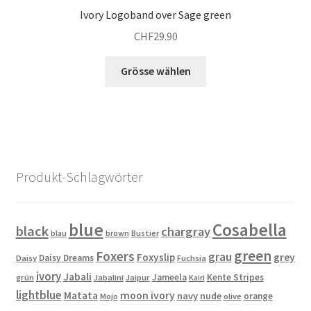
Ivory Logoband over Sage green
CHF
29.90
Dieses
Grösse wählen
Produkt
weist
mehrere
Varianten
auf.
Die
Produkt-Schlagwörter
Optionen
können
auf
blue
Cosabella
black
chargray
blau
brown
Bustier
der
green
Produktseite
Foxers
grau
Foxyslip
grey
Daisy Dreams
Daisy
Fuchsia
gewählt
ivory
Jabali
Jameela
Kente Stripes
grün
Jabalini
Jaipur
Kairi
werden
lightblue
Matata
moon ivory
navy
nude
orange
Mojo
olive