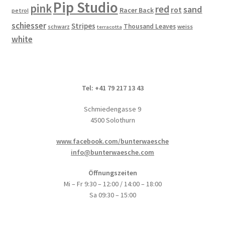
Pip Studio
pink
red
sand
rot
Racer Back
petrol
schiesser
Stripes
Thousand Leaves
schwarz
weiss
terracotta
white
Tel: +41 79 217 13 43
Schmiedengasse 9
4500 Solothurn
www.facebook.com/bunterwaesche
info@bunterwaesche.com
Öffnungszeiten
Mi – Fr 9:30 – 12:00 / 14:00 – 18:00
Sa 09:30 – 15:00