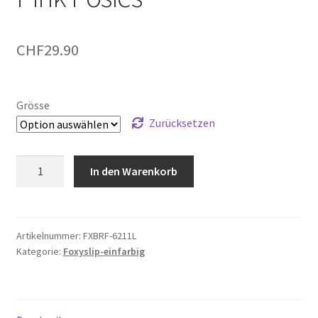
CHF
29.90
Grösse
Zurücksetzen
Ivory
In den Warenkorb
Logoband
over
Pink
Posies
Artikelnummer:
FXBRF-6211L
Kategorie:
Foxyslip-einfarbig
Menge