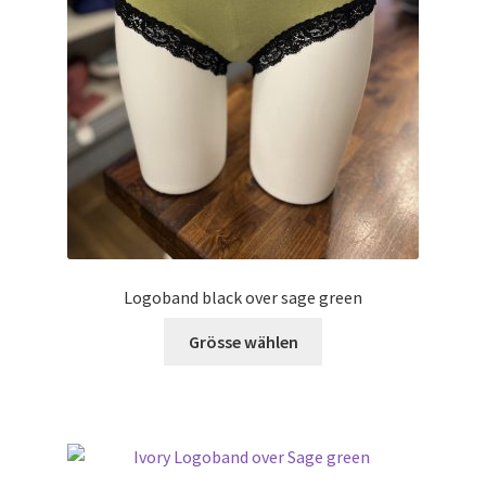
Produktseite
gewählt
werden
Logoband black over sage green
Grösse wählen