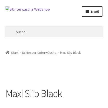
Zur
Zum
Menü
Navigation
Inhalt
springen
springen
Mein Konto
Warenkorb
Kasse
Start
Schiesser-Unterwäsche
Maxi Slip Black
Maxi Slip Black