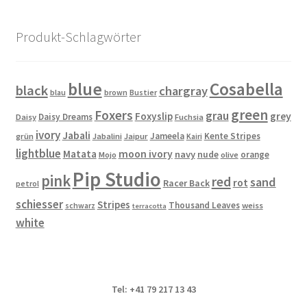
auf.
Die
Produkt-Schlagwörter
Optionen
können
auf
blue
Cosabella
black
chargray
blau
brown
Bustier
der
green
Produktseite
Foxers
grau
Foxyslip
grey
Daisy Dreams
Daisy
Fuchsia
gewählt
ivory
Jabali
Jameela
Kente Stripes
grün
Jabalini
Jaipur
Kairi
werden
lightblue
Matata
moon ivory
navy
nude
orange
Mojo
olive
Pip Studio
pink
red
sand
rot
Racer Back
petrol
schiesser
Stripes
Thousand Leaves
schwarz
weiss
terracotta
white
Tel: +41 79 217 13 43