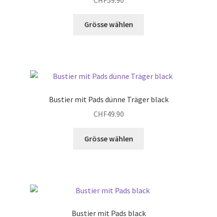
Dieses
Grösse wählen
Produkt
weist
mehrere
Varianten
auf.
Die
Bustier mit Pads dünne Träger black
Optionen
CHF
49.90
können
auf
Dieses
Grösse wählen
der
Produkt
Produktseite
weist
gewählt
mehrere
werden
Varianten
auf.
Die
Bustier mit Pads black