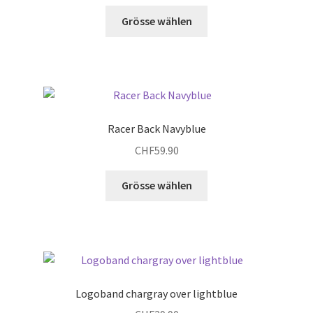
der
Grösse wählen
Produktseite
gewählt
werden
Racer Back Navyblue
CHF
59.90
Dieses
Grösse wählen
Produkt
weist
mehrere
Varianten
auf.
Die
Logoband chargray over lightblue
Optionen