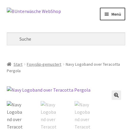
Zur
Zum
Menü
Navigation
Inhalt
springen
springen
Mein Konto
Warenkorb
Kasse
Start
Foxyslip-gemustert
Navy Logoband over Teracotta
Pergola
🔍