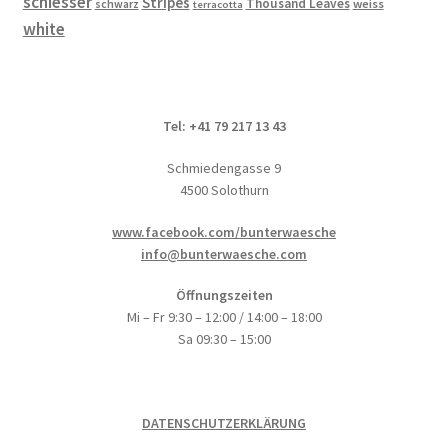
schiesser
Stripes
Thousand Leaves
schwarz
weiss
terracotta
white
Tel: +41 79 217 13 43
Schmiedengasse 9
4500 Solothurn
www.facebook.com/bunterwaesche
info@bunterwaesche.com
Öffnungszeiten
Mi – Fr 9:30 – 12:00 / 14:00 – 18:00
Sa 09:30 – 15:00
DATENSCHUTZERKLÄRUNG