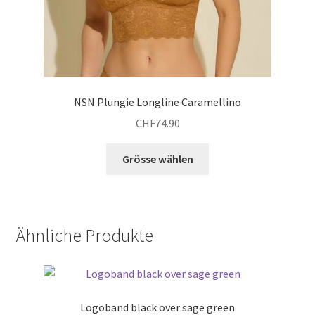
NSN Plungie Longline Caramellino
CHF
74.90
Dieses
Grösse wählen
Produkt
weist
mehrere
Varianten
Ähnliche Produkte
auf.
Die
Optionen
können
Logoband black over sage green
auf