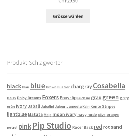
CHF
29.90
können
auf
Dieses
Grösse wählen
der
Produkt
Produktseite
weist
gewählt
mehrere
werden
Varianten
auf.
Die
Produkt-Schlagwörter
Optionen
können
auf
blue
Cosabella
black
chargray
blau
brown
Bustier
der
green
Produktseite
Foxers
grau
Foxyslip
grey
Daisy Dreams
Daisy
Fuchsia
gewählt
ivory
Jabali
Jameela
Kente Stripes
grün
Jabalini
Jaipur
Kairi
werden
lightblue
Matata
moon ivory
navy
nude
orange
Mojo
olive
Pip Studio
pink
red
sand
rot
Racer Back
petrol