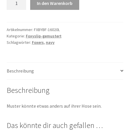
Navy
In den Warenkorb
Logoband
over
Teracotta
Pergola
Artikelnummer:
FXBYBF-16020L
Kategorie:
Foxyslip-gemustert
Menge
Schlagwörter:
Foxers
,
navy
Beschreibung
Beschreibung
Muster könnte etwas anders auf ihrer Hose sein.
Das könnte dir auch gefallen …