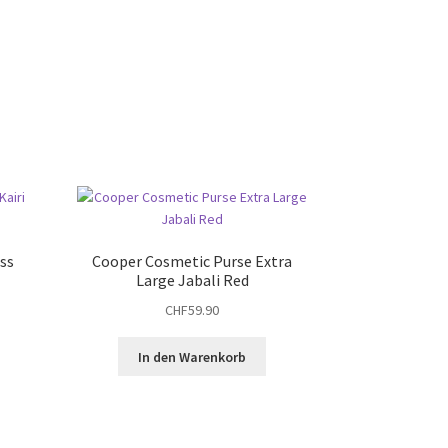
ss
Cooper Cosmetic Purse Extra
Large Jabali Red
CHF
59.90
ses
In den Warenkorb
dukt
st
hrere
ianten