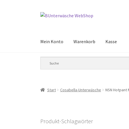
Zur
Zum
Navigation
Inhalt
springen
springen
Mein Konto
Warenkorb
Kasse
Start
Cosabella-Unterwäsche
NSN Hotpant 
Produkt-Schlagwörter