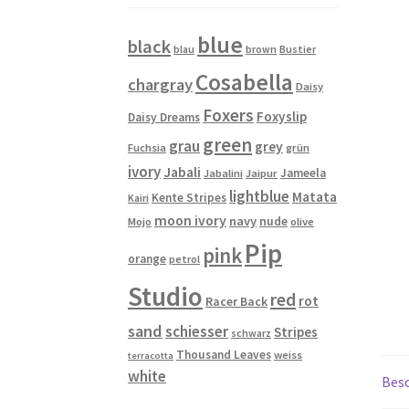
blue
black
blau
brown
Bustier
Cosabella
chargray
Daisy
Foxers
Foxyslip
Daisy Dreams
green
grau
grey
Fuchsia
grün
ivory
Jabali
Jameela
Jabalini
Jaipur
lightblue
Matata
Kente Stripes
Kairi
moon ivory
navy
nude
Mojo
olive
Pip
pink
orange
petrol
Studio
red
rot
Racer Back
sand
schiesser
Stripes
schwarz
Thousand Leaves
weiss
terracotta
white
Bes