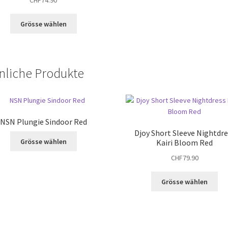
Dieses
Grösse wählen
Produkt
weist
mehrere
Varianten
nliche Produkte
auf.
Die
Optionen
können
auf
NSN Plungie Sindoor Red
der
Djoy Short Sleeve Nightdre
Dieses
Grösse wählen
Produktseite
Kairi Bloom Red
Produkt
gewählt
CHF
79.90
weist
werden
mehrere
Die
Varianten
Grösse wählen
Pro
auf.
wei
Die
me
Optionen
Var
können