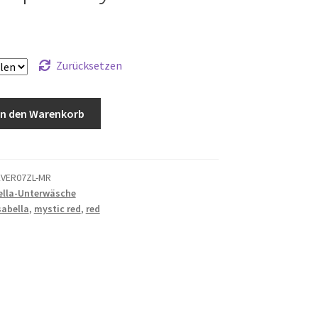
Zurücksetzen
In den Warenkorb
VER07ZL-MR
ella-Unterwäsche
abella
,
mystic red
,
red