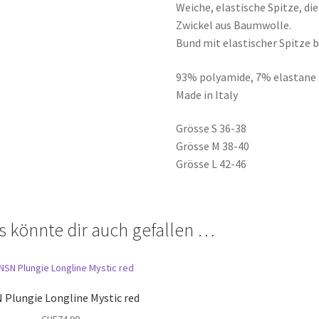
Weiche, elastische Spitze, di
Zwickel aus Baumwolle.
Bund mit elastischer Spitze b
93% polyamide, 7% elastane
Made in Italy
Grösse S 36-38
Grösse M 38-40
Grösse L 42-46
s könnte dir auch gefallen …
 Plungie Longline Mystic red
CHF
74.90