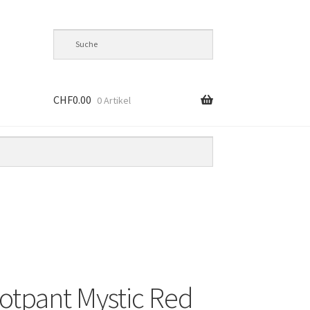
CHF
0.00
0 Artikel
tpant Mystic Red