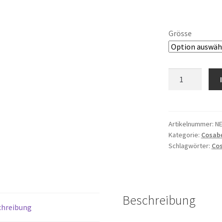
Grösse
NSN
Hotpant
Mystic
Red
Menge
Artikelnummer:
NE
Kategorie:
Cosab
Schlagwörter:
Cos
Beschreibung
chreibung