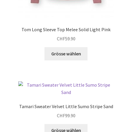
Tom Long Sleeve Top Melee Solid Light Pink
CHF
59.90
Dieses
Grösse wählen
Produkt
weist
mehrere
Varianten
auf.
Die
Optionen
Tamari Sweater Velvet Little Sumo Stripe Sand
können
CHF
99.90
auf
der
Dieses
Grösse wählen
Produktseite