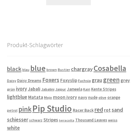
Produkt
gewählt
weist
werden
mehrere
Varianten
auf.
Die
Produkt-Schlagwörter
Optionen
können
auf
blue
Cosabella
black
chargray
blau
brown
Bustier
der
green
Produktseite
Foxers
grau
Foxyslip
grey
Daisy Dreams
Daisy
Fuchsia
gewählt
ivory
Jabali
Jameela
Kente Stripes
grün
Jabalini
Jaipur
Kairi
werden
lightblue
Matata
moon ivory
navy
nude
orange
Mojo
olive
Pip Studio
pink
red
sand
rot
Racer Back
petrol
schiesser
Stripes
Thousand Leaves
schwarz
weiss
terracotta
white