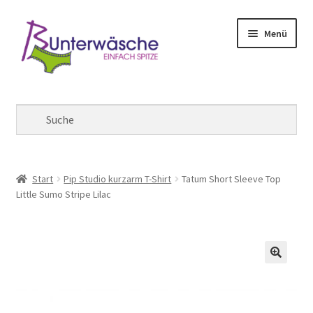
Zur
Zum
Menü
Navigation
Inhalt
springen
springen
Mein Konto
Warenkorb
Kasse
Start
Pip Studio kurzarm T-Shirt
Tatum Short Sleeve Top
Little Sumo Stripe Lilac
🔍