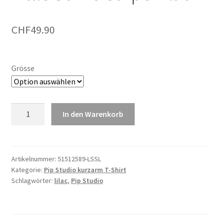
CHF
49.90
Grösse
Tatum
In den Warenkorb
Short
Sleeve
Top
Little
Artikelnummer:
51512589-LSSL
Kategorie:
Pip Studio kurzarm T-Shirt
Sumo
Schlagwörter:
lilac
,
Pip Studio
Stripe
Lilac
Menge